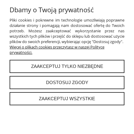
Dbamy o Twoją prywatność
MOJE KONTO
Pliki cookies i pokrewne im technologie umożliwiają poprawne
działanie strony i pomagają nam dostosować ofertę do Twoich
PŁATNOŚCI I DOSTAWA
potrzeb. Możesz zaakceptować wykorzystanie przez nas
wszystkich tych plików i przejść do sklepu lub dostosować użycie
plików do swoich preferencji, wybierając opcję "Dostosuj zgody".
INFORMACJE
Więcej o plikach cookies przeczytasz w naszej Polityce
prywatności.
O NAS
ZAAKCEPTUJ TYLKO NIEZBĘDNE
DOSTOSUJ ZGODY
instagram
ZAAKCEPTUJ WSZYSTKIE
POKAŻ PEŁNĄ WERSJĘ STRONY
Sklep internetowy Shoper.pl