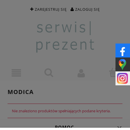
ZAREJESTRUJ SIĘ
ZALOGUJ SIĘ
MODICA
Nie znaleziono produktów spełniających podane kryteria.
POMOC