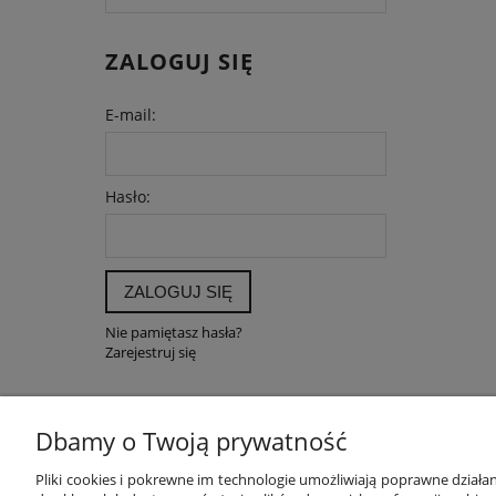
ZALOGUJ SIĘ
E-mail:
Hasło:
ZALOGUJ SIĘ
Nie pamiętasz hasła?
Zarejestruj się
Dbamy o Twoją prywatność
POMOC
MOJE K
Pliki cookies i pokrewne im technologie umożliwiają poprawne dział