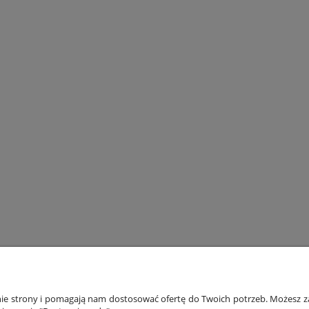
ONTO
PŁATNOŚCI I DOSTAWA
INF
anie strony i pomagają nam dostosować ofertę do Twoich potrzeb. Możesz za