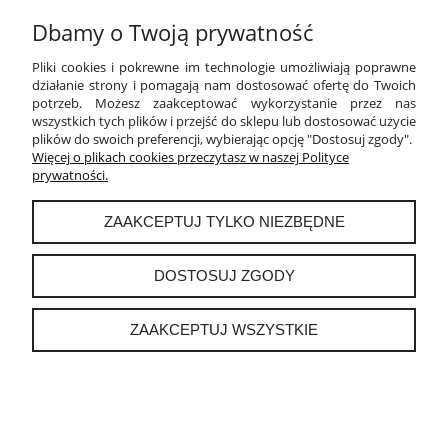
Dbamy o Twoją prywatność
MOJE KONTO
Pliki cookies i pokrewne im technologie umożliwiają poprawne
działanie strony i pomagają nam dostosować ofertę do Twoich
PŁATNOŚCI I DOSTAWA
potrzeb. Możesz zaakceptować wykorzystanie przez nas
wszystkich tych plików i przejść do sklepu lub dostosować użycie
plików do swoich preferencji, wybierając opcję "Dostosuj zgody".
INFORMACJE
Więcej o plikach cookies przeczytasz w naszej Polityce
prywatności.
O NAS
ZAAKCEPTUJ TYLKO NIEZBĘDNE
DOSTOSUJ ZGODY
instagram
ZAAKCEPTUJ WSZYSTKIE
POKAŻ PEŁNĄ WERSJĘ STRONY
Sklep internetowy Shoper.pl