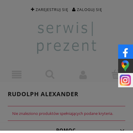
ZAREJESTRUJ SIĘ
ZALOGUJ SIĘ
RUDOLPH ALEXANDER
Nie znaleziono produktów spełniających podane kryteria.
POMOC