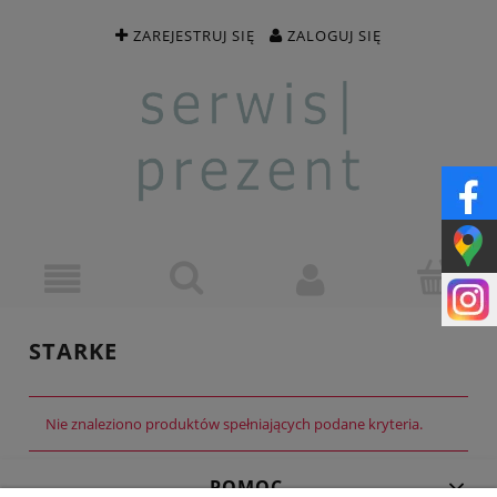
ZAREJESTRUJ SIĘ
ZALOGUJ SIĘ
STARKE
Nie znaleziono produktów spełniających podane kryteria.
POMOC