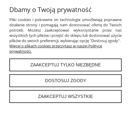
Dbamy o Twoją prywatność
MOJE KONTO
Pliki cookies i pokrewne im technologie umożliwiają poprawne
działanie strony i pomagają nam dostosować ofertę do Twoich
PŁATNOŚCI I DOSTAWA
potrzeb. Możesz zaakceptować wykorzystanie przez nas
wszystkich tych plików i przejść do sklepu lub dostosować użycie
plików do swoich preferencji, wybierając opcję "Dostosuj zgody".
INFORMACJE
Więcej o plikach cookies przeczytasz w naszej Polityce
prywatności.
O NAS
ZAAKCEPTUJ TYLKO NIEZBĘDNE
DOSTOSUJ ZGODY
instagram
ZAAKCEPTUJ WSZYSTKIE
POKAŻ PEŁNĄ WERSJĘ STRONY
Sklep internetowy Shoper.pl