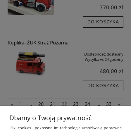
770,00 zł
DO KOSZYKA
Replika- ŻUK Straż Pożarna
Dostępność:
dostępny
Wysyłka w:
24 godziny
480,00 zł
DO KOSZYKA
«
1
...
20
21
22
23
24
...
33
»
Dbamy o Twoją prywatność
POMOC
Pliki cookies i pokrewne im technologie umożliwiają poprawne