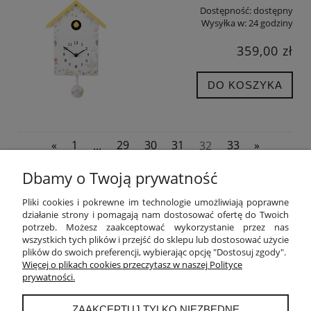
Dostępność:
dostępny
Wysyłka w:
24 godziny
359,00 zł
DO KOSZYKA
«
1
...
29
30
31
32
33
»
Dbamy o Twoją prywatność
POMOC
Pliki cookies i pokrewne im technologie umożliwiają poprawne
działanie strony i pomagają nam dostosować ofertę do Twoich
potrzeb. Możesz zaakceptować wykorzystanie przez nas
MOJE KONTO
wszystkich tych plików i przejść do sklepu lub dostosować użycie
plików do swoich preferencji, wybierając opcję "Dostosuj zgody".
PŁATNOŚCI I DOSTAWA
Więcej o plikach cookies przeczytasz w naszej Polityce
prywatności.
INFORMACJE
ZAAKCEPTUJ TYLKO NIEZBĘDNE