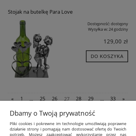
Stojak na butelkę Para Love
Dostępność:
dostępny
Wysyłka w:
24 godziny
129,00 zł
DO KOSZYKA
«
1
...
25
26
27
28
29
...
33
»
Dbamy o Twoją prywatność
POMOC
Pliki cookies i pokrewne im technologie umożliwiają poprawne
działanie strony i pomagają nam dostosować ofertę do Twoich
potrzeb. Możesz zaakceptować wykorzystanie przez nas
MOJE KONTO