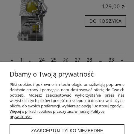
129,00 zł
DO KOSZYKA
«
1
...
24
25
26
27
28
...
33
»
Dbamy o Twoją prywatność
POMOC
Pliki cookies i pokrewne im technologie umożliwiają poprawne
działanie strony i pomagają nam dostosować ofertę do Twoich
potrzeb. Możesz zaakceptować wykorzystanie przez nas
MOJE KONTO
wszystkich tych plików i przejść do sklepu lub dostosować użycie
plików do swoich preferencji, wybierając opcję "Dostosuj zgody".
PŁATNOŚCI I DOSTAWA
Więcej o plikach cookies przeczytasz w naszej Polityce
prywatności.
INFORMACJE
ZAAKCEPTUJ TYLKO NIEZBĘDNE