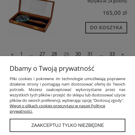
Wysyłka w:
24 godziny
165,00 zł
DO KOSZYKA
«
1
...
27
28
29
30
31
...
33
»
Dbamy o Twoją prywatność
POMOC
Pliki cookies i pokrewne im technologie umożliwiają poprawne
działanie strony i pomagają nam dostosować ofertę do Twoich
potrzeb. Możesz zaakceptować wykorzystanie przez nas
MOJE KONTO
wszystkich tych plików i przejść do sklepu lub dostosować użycie
plików do swoich preferencji, wybierając opcję "Dostosuj zgody".
PŁATNOŚCI I DOSTAWA
Więcej o plikach cookies przeczytasz w naszej Polityce
prywatności.
INFORMACJE
ZAAKCEPTUJ TYLKO NIEZBĘDNE