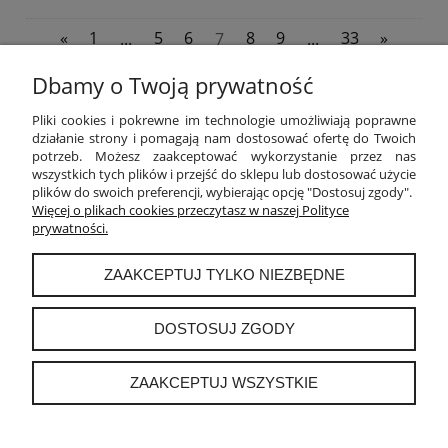
«
1
...
5
6
7
8
9
...
33
»
Dbamy o Twoją prywatność
POMOC
Pliki cookies i pokrewne im technologie umożliwiają poprawne
działanie strony i pomagają nam dostosować ofertę do Twoich
potrzeb. Możesz zaakceptować wykorzystanie przez nas
MOJE KONTO
wszystkich tych plików i przejść do sklepu lub dostosować użycie
plików do swoich preferencji, wybierając opcję "Dostosuj zgody".
PŁATNOŚCI I DOSTAWA
Więcej o plikach cookies przeczytasz w naszej Polityce
prywatności.
INFORMACJE
ZAAKCEPTUJ TYLKO NIEZBĘDNE
O NAS
DOSTOSUJ ZGODY
ZAAKCEPTUJ WSZYSTKIE
instagram