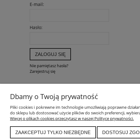
E-mail:
Hasło:
ZALOGUJ SIĘ
Nie pamiętasz hasła?
Zarejestruj się
Dbamy o Twoją prywatność
POMOC
MOJE K
Pliki cookies i pokrewne im technologie umożliwiają poprawne dział
do sklepu lub dostosować użycie plików do swoich preferencji, wybiera
Zwroty i reklamacje
Twoje zam
Więcej o plikach cookies przeczytasz w naszej Polityce prywatności.
Pytania i odpowiedzi
Ustawieni
Regulamin
Przechow
ZAAKCEPTUJ TYLKO NIEZBĘDNE
DOSTOSUJ ZGO