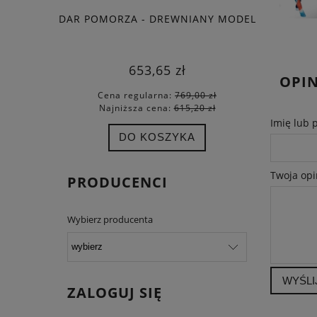
DAR POMORZA - DREWNIANY MODEL
ZEG
653,65 zł
OPIN
Cena regularna:
769,00 zł
Cena
Najniższa cena:
615,20 zł
Najn
Imię lub 
DO KOSZYKA
Twoja opi
PRODUCENCI
Wybierz producenta
WYŚLI
ZALOGUJ SIĘ