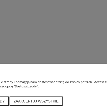
ONTO
PŁATNOŚCI I DOSTAWA
INF
anie strony i pomagają nam dostosować ofertę do Twoich potrzeb. Możesz za
jąc opcję "Dostosuj zgody".
ówienia
Formy płatności
Polityka
a konta
Czas i koszty dostawy
Jak 
alnia
Czas realizacji zamówienia
DY
ZAAKCEPTUJ WSZYSTKIE