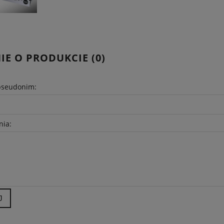
AREK MECHANICZNY
SCYZORYK RANGER GRIP 174
KIESZONKOWY
HANDYMAN VICTORINOX
101,15 zł
620,91 zł
IE O PRODUKCIE (0)
 regularna:
119,00 zł
Cena regularna:
689,90 zł
iższa cena:
101,15 zł
Najniższa cena:
620,91 zł
pseudonim:
DO KOSZYKA
DO KOSZYKA
nia:
J