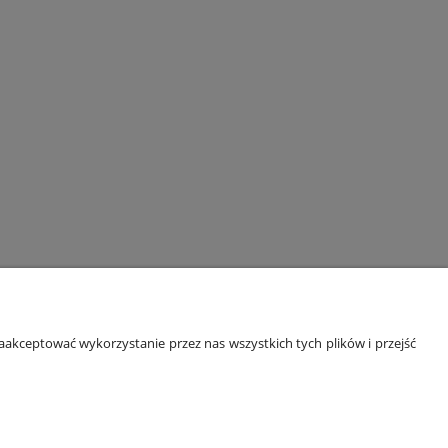
ORMACJE
O NAS
akceptować wykorzystanie przez nas wszystkich tych plików i przejść
 prywatności
Kontakt i dane firmy
kupować?
O firmie