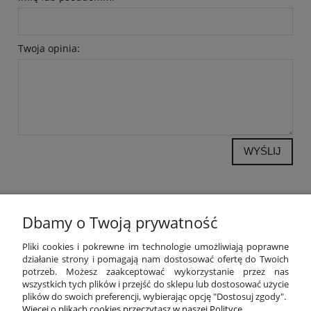
Twoja opinia:
WYŚLIJ
Dbamy o Twoją prywatność
POMOC
Pliki cookies i pokrewne im technologie umożliwiają poprawne
działanie strony i pomagają nam dostosować ofertę do Twoich
potrzeb. Możesz zaakceptować wykorzystanie przez nas
MOJE KONTO
wszystkich tych plików i przejść do sklepu lub dostosować użycie
plików do swoich preferencji, wybierając opcję "Dostosuj zgody".
PŁATNOŚCI I DOSTAWA
Więcej o plikach cookies przeczytasz w naszej Polityce