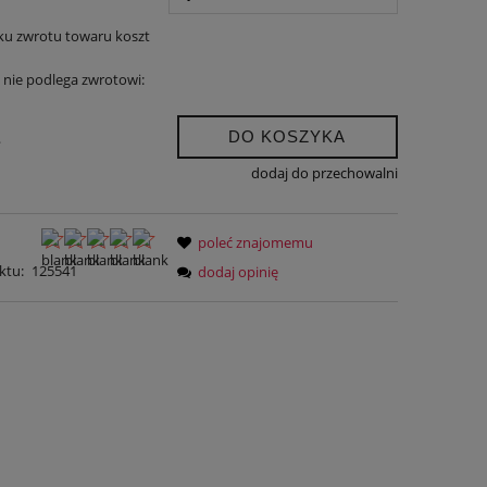
ku zwrotu towaru koszt
nie podlega zwrotowi:
DO KOSZYKA
.
dodaj do przechowalni
poleć znajomemu
ktu:
125541
dodaj opinię