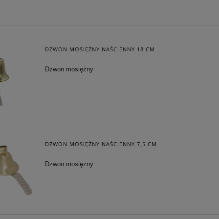
 - SYMBOL BOGACTWA I
GRA "KÓŁKO I KRZYŻYK"
POWODZENIA
319,20 zł
55,25 zł
DZWON MOSIĘŻNY NAŚCIENNY 18 CM
 regularna:
399,00 zł
Cena regularna:
65,00 zł
Dzwon mosiężny
iższa cena:
319,20 zł
Najniższa cena:
65,00 zł
DO KOSZYKA
DO KOSZYKA
DZWON MOSIĘŻNY NAŚCIENNY 7,5 CM
Dzwon mosiężny