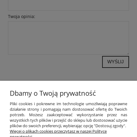
Twoja opinia:
WYŚLIJ
Dbamy o Twoją prywatność
POMOC
Pliki cookies i pokrewne im technologie umożliwiają poprawne
działanie strony i pomagają nam dostosować ofertę do Twoich
potrzeb. Możesz zaakceptować wykorzystanie przez nas
MOJE KONTO
wszystkich tych plików i przejść do sklepu lub dostosować użycie
plików do swoich preferencji, wybierając opcję "Dostosuj zgody".
PŁATNOŚCI I DOSTAWA
Więcej o plikach cookies przeczytasz w naszej Polityce
prywatności.