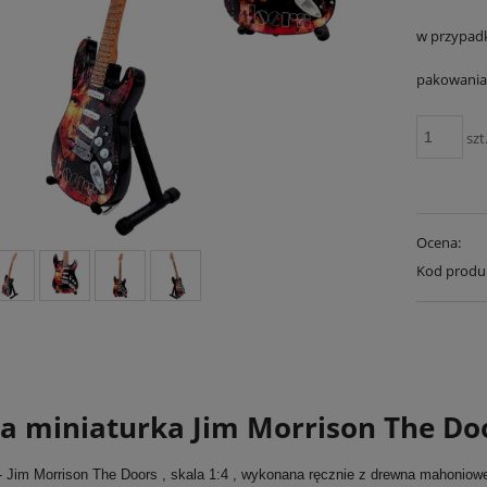
w przypad
pakowania 
szt
Ocena:
Kod produ
ra miniaturka Jim Morrison The Do
 - Jim Morrison The Doors , skala 1:4 , wykonana ręcznie z drewna mahoniow