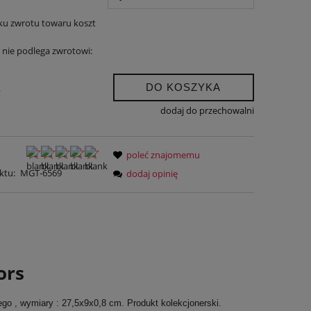
ku zwrotu towaru koszt
nie podlega zwrotowi:
DO KOSZYKA
.
dodaj do przechowalni
poleć znajomemu
ktu:
MGT-6569
dodaj opinię
ors
ego , wymiary : 27,5x9x0,8 cm. Produkt kolekcjonerski.