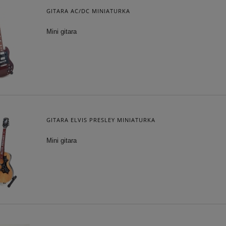
GITARA AC/DC MINIATURKA
CA PUDEŁECZKO SERCE -
REPLIKA STRAŻ POŻARNA
POZYTYWKA
Mini gitara
106,25 zł
220,15 zł
 regularna:
125,00 zł
Cena regularna:
259,00 zł
iższa cena:
106,25 zł
Najniższa cena:
220,15 zł
DO KOSZYKA
DO KOSZYKA
GITARA ELVIS PRESLEY MINIATURKA
Mini gitara