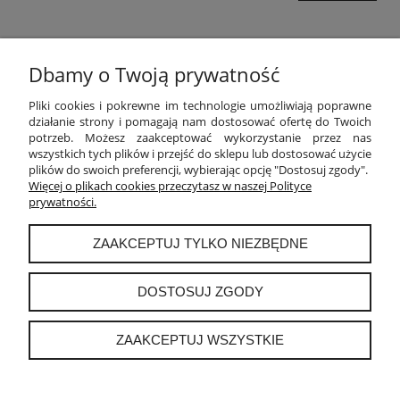
Dbamy o Twoją prywatność
POMOC
Pliki cookies i pokrewne im technologie umożliwiają poprawne
działanie strony i pomagają nam dostosować ofertę do Twoich
potrzeb. Możesz zaakceptować wykorzystanie przez nas
MOJE KONTO
wszystkich tych plików i przejść do sklepu lub dostosować użycie
plików do swoich preferencji, wybierając opcję "Dostosuj zgody".
PŁATNOŚCI I DOSTAWA
Więcej o plikach cookies przeczytasz w naszej Polityce
prywatności.
INFORMACJE
ZAAKCEPTUJ TYLKO NIEZBĘDNE
O NAS
DOSTOSUJ ZGODY
ZAAKCEPTUJ WSZYSTKIE
instagram