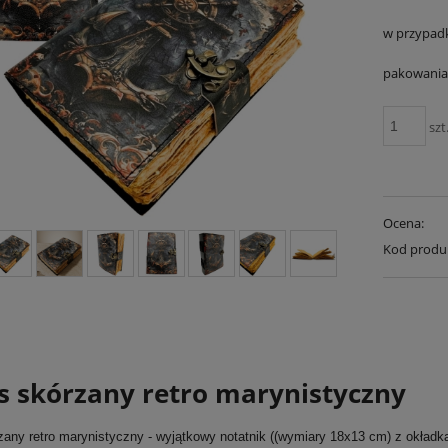
w przypad
pakowania 
szt
Ocena:
Kod produ
s skórzany retro marynistyczny
zany retro marynistyczny - wyjątkowy notatnik ((wymiary 18x13 cm) z okładk