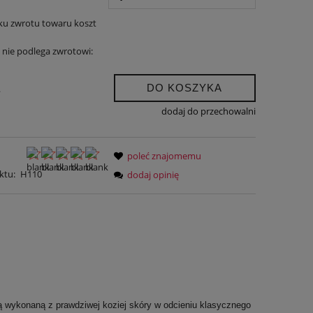
ku zwrotu towaru koszt
nie podlega zwrotowi:
DO KOSZYKA
.
dodaj do przechowalni
poleć znajomemu
ktu:
H110
dodaj opinię
ą wykonaną z prawdziwej koziej skóry w odcieniu klasycznego