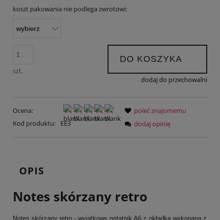
koszt pakowania nie podlega zwrotowi:
DO KOSZYKA
szt.
dodaj do przechowalni
Ocena:
poleć znajomemu
Kod produktu:
EE3
dodaj opinię
OPIS
Notes skórzany retro
Notes skórzany retro - wyjątkowy notatnik A6 z okładką wykonaną z