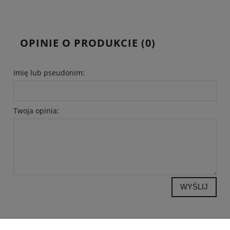
OPINIE O PRODUKCIE (0)
Imię lub pseudonim:
Twoja opinia:
WYŚLIJ