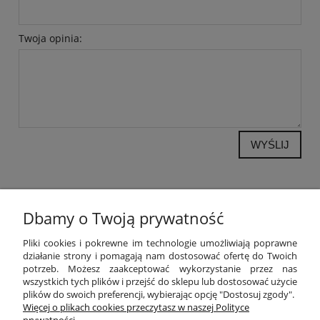
Twoja opinia:
WYŚLIJ
Dbamy o Twoją prywatność
POMOC
Pliki cookies i pokrewne im technologie umożliwiają poprawne
działanie strony i pomagają nam dostosować ofertę do Twoich
potrzeb. Możesz zaakceptować wykorzystanie przez nas
MOJE KONTO
wszystkich tych plików i przejść do sklepu lub dostosować użycie
plików do swoich preferencji, wybierając opcję "Dostosuj zgody".
PŁATNOŚCI I DOSTAWA
Więcej o plikach cookies przeczytasz w naszej Polityce