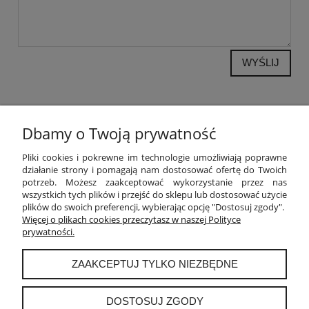
WYŚLIJ
Dbamy o Twoją prywatność
POMOC
Pliki cookies i pokrewne im technologie umożliwiają poprawne
działanie strony i pomagają nam dostosować ofertę do Twoich
potrzeb. Możesz zaakceptować wykorzystanie przez nas
MOJE KONTO
wszystkich tych plików i przejść do sklepu lub dostosować użycie
plików do swoich preferencji, wybierając opcję "Dostosuj zgody".
PŁATNOŚCI I DOSTAWA
Więcej o plikach cookies przeczytasz w naszej Polityce
prywatności.
INFORMACJE
ZAAKCEPTUJ TYLKO NIEZBĘDNE
O NAS
DOSTOSUJ ZGODY