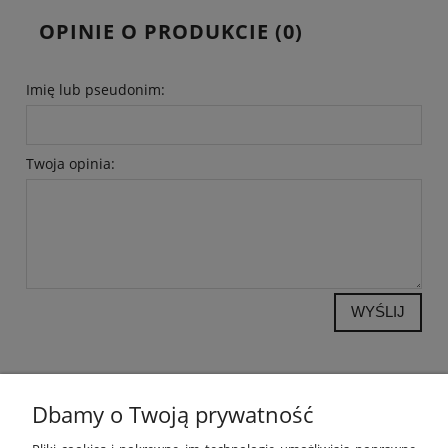
OPINIE O PRODUKCIE (0)
Imię lub pseudonim:
Twoja opinia:
WYŚLIJ
Dbamy o Twoją prywatność
POMOC