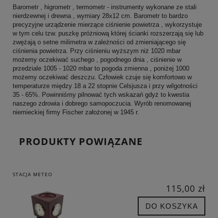
Barometr , higrometr , termometr - instrumenty wykonane ze stali
nierdzewnej i drewna , wymiary 28x12 cm. Barometr to bardzo
precyzyjne urządzenie mierzące ciśnienie powietrza , wykorzystuje
w tym celu tzw. puszkę próżniową której ścianki rozszerzają się lub
zwężają o setne milimetra w zależności od zmieniającego się
ciśnienia powietrza. Przy ciśnieniu wyższym niż 1020 mbar
możemy oczekiwać suchego , pogodnego dnia , ciśnienie w
przedziale 1005 - 1020 mbar to pogoda zmienna , poniżej 1000
możemy oczekiwać deszczu. Człowiek czuje się komfortowo w
temperaturze między 18 a 22 stopnie Celsjusza i przy wilgotności
35 - 65%. Powinniśmy pilnować tych wskazań gdyż to kwestia
naszego zdrowia i dobrego samopoczucia. Wyrób renomowanej
niemieckiej firmy Fischer założonej w 1945 r.
PRODUKTY POWIĄZANE
STACJA METEO
115,00 zł
DO KOSZYKA