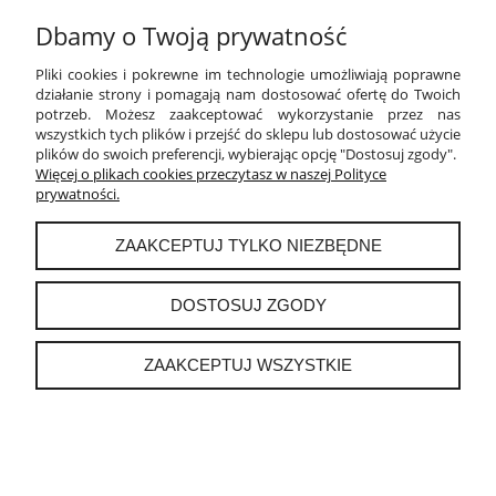
Dbamy o Twoją prywatność
PŁATNOŚCI I DOSTAWA
Pliki cookies i pokrewne im technologie umożliwiają poprawne
INFORMACJE
działanie strony i pomagają nam dostosować ofertę do Twoich
potrzeb. Możesz zaakceptować wykorzystanie przez nas
wszystkich tych plików i przejść do sklepu lub dostosować użycie
O NAS
plików do swoich preferencji, wybierając opcję "Dostosuj zgody".
Więcej o plikach cookies przeczytasz w naszej Polityce
prywatności.
instagram
ZAAKCEPTUJ TYLKO NIEZBĘDNE
POKAŻ PEŁNĄ WERSJĘ STRONY
DOSTOSUJ ZGODY
Sklep internetowy Shoper.pl
ZAAKCEPTUJ WSZYSTKIE