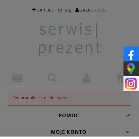
ZAREJESTRUJ SIĘ
ZALOGUJ SIĘ
Ten produkt jest niedostępny.
POMOC
MOJE KONTO