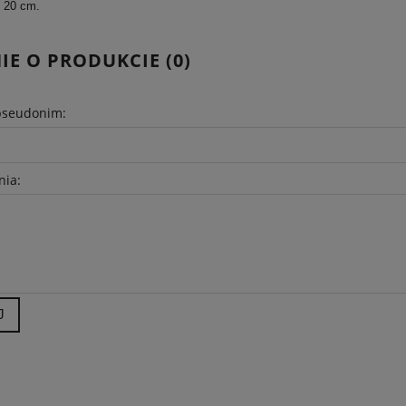
 x 20 cm.
IE O PRODUKCIE (0)
pseudonim:
nia:
J