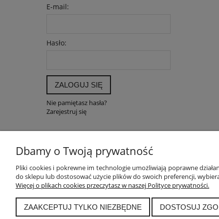
E-mail:
Hasło:
ZALOGUJ SIĘ
Nie pamiętasz hasła?
Zarejestruj się
Dbamy o Twoją prywatność
POMOC
MOJE K
Pliki cookies i pokrewne im technologie umożliwiają poprawne dział
do sklepu lub dostosować użycie plików do swoich preferencji, wybiera
Zwroty i reklamacje
Twoje zam
Więcej o plikach cookies przeczytasz w naszej Polityce prywatności.
Pytania i odpowiedzi
Ustawieni
Regulamin
Przechow
ZAAKCEPTUJ TYLKO NIEZBĘDNE
DOSTOSUJ ZGO