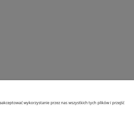
ORMACJE
O NAS
akceptować wykorzystanie przez nas wszystkich tych plików i przejść
 prywatności
Kontakt i dane firmy
kupować?
O firmie