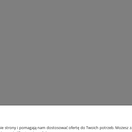
ONTO
PŁATNOŚCI I DOSTAWA
INF
anie strony i pomagają nam dostosować ofertę do Twoich potrzeb. Możesz za