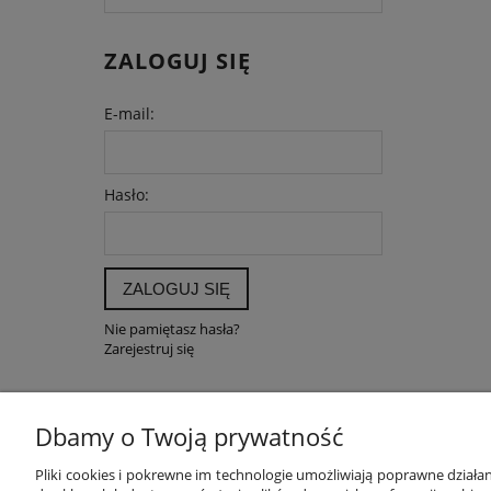
ZALOGUJ SIĘ
E-mail:
Hasło:
ZALOGUJ SIĘ
Nie pamiętasz hasła?
Zarejestruj się
Dbamy o Twoją prywatność
POMOC
MOJE K
Pliki cookies i pokrewne im technologie umożliwiają poprawne dział