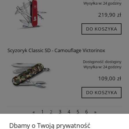
Wysyłka w:
24 godziny
219,90 zł
DO KOSZYKA
Scyzoryk Classic SD - Camouflage Victorinox
Dostępność:
dostępny
Wysyłka w:
24 godziny
109,00 zł
DO KOSZYKA
«
1
2
3
4
5
6
»
Dbamy o Twoją prywatność