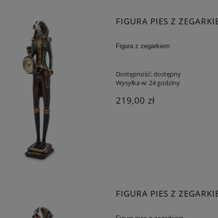
AREK MECHANICZNY
OKRĘT MOSIĘŻNY NA DREWNIAN
FIGURA PIES Z ZEGARKI
KIESZONKOWY
PODSTAWIE
101,15 zł
361,25 zł
Figura z zegarkiem
 regularna:
119,00 zł
Cena regularna:
425,00 zł
Dostępność:
dostępny
iższa cena:
101,15 zł
Najniższa cena:
361,25 zł
Wysyłka w:
24 godziny
DO KOSZYKA
DO KOSZYKA
219,00 zł
FIGURA PIES Z ZEGARKI