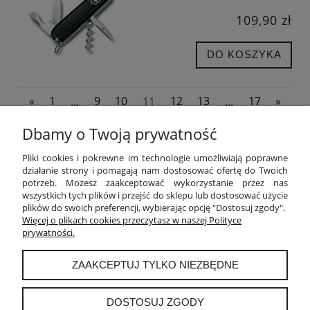
109,90 zł
DO KOSZYKA
«
1
...
9
10
11
12
13
...
17
»
Dbamy o Twoją prywatność
POMOC
Pliki cookies i pokrewne im technologie umożliwiają poprawne
działanie strony i pomagają nam dostosować ofertę do Twoich
potrzeb. Możesz zaakceptować wykorzystanie przez nas
MOJE KONTO
wszystkich tych plików i przejść do sklepu lub dostosować użycie
plików do swoich preferencji, wybierając opcję "Dostosuj zgody".
PŁATNOŚCI I DOSTAWA
Więcej o plikach cookies przeczytasz w naszej Polityce
prywatności.
INFORMACJE
ZAAKCEPTUJ TYLKO NIEZBĘDNE
O NAS
DOSTOSUJ ZGODY