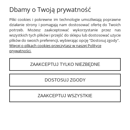
Dbamy o Twoją prywatność
Pliki cookies i pokrewne im technologie umożliwiają poprawne
działanie strony i pomagają nam dostosować ofertę do Twoich
SCYZORYK VICTORINOX RESCUE TOOL
potrzeb. Możesz zaakceptować wykorzystanie przez nas
419,90 zł
wszystkich tych plików i przejść do sklepu lub dostosować użycie
plików do swoich preferencji, wybierając opcję "Dostosuj zgody".
DO KOSZYKA
Więcej o plikach cookies przeczytasz w naszej Polityce
prywatności.
ZAAKCEPTUJ TYLKO NIEZBĘDNE
DOSTOSUJ ZGODY
OPINIE O PRODUKCIE (0)
ZAAKCEPTUJ WSZYSTKIE
Imię lub pseudonim:
Twoja opinia: