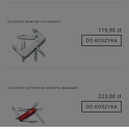
SCYZORYK SPARTAN VICTORINOX
119,90 zł
DO KOSZYKA
SCYZORYK VICTORINOX MIDNITE MANAGER
223,00 zł
DO KOSZYKA