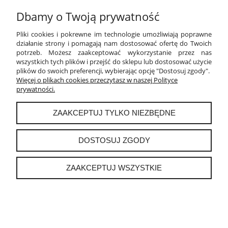
Dbamy o Twoją prywatność
PŁATNOŚCI I DOSTAWA
Pliki cookies i pokrewne im technologie umożliwiają poprawne
INFORMACJE
działanie strony i pomagają nam dostosować ofertę do Twoich
potrzeb. Możesz zaakceptować wykorzystanie przez nas
wszystkich tych plików i przejść do sklepu lub dostosować użycie
O NAS
plików do swoich preferencji, wybierając opcję "Dostosuj zgody".
Więcej o plikach cookies przeczytasz w naszej Polityce
prywatności.
instagram
ZAAKCEPTUJ TYLKO NIEZBĘDNE
POKAŻ PEŁNĄ WERSJĘ STRONY
DOSTOSUJ ZGODY
Sklep internetowy Shoper.pl
ZAAKCEPTUJ WSZYSTKIE