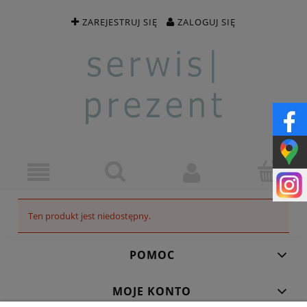
ZAREJESTRUJ SIĘ
ZALOGUJ SIĘ
Ten produkt jest niedostępny.
POMOC
MOJE KONTO