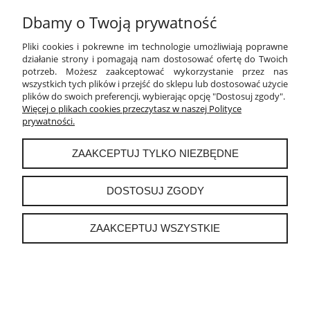
SCYZORYK VICTORINOX RESCUE TOOL
Dbamy o Twoją prywatność
419,90 zł
Pliki cookies i pokrewne im technologie umożliwiają poprawne
DO KOSZYKA
działanie strony i pomagają nam dostosować ofertę do Twoich
potrzeb. Możesz zaakceptować wykorzystanie przez nas
wszystkich tych plików i przejść do sklepu lub dostosować użycie
plików do swoich preferencji, wybierając opcję "Dostosuj zgody".
Więcej o plikach cookies przeczytasz w naszej Polityce
prywatności.
ZAAKCEPTUJ TYLKO NIEZBĘDNE
SCYZORYK CLIMBER WOOD , WINTER MAGIC , EDYCJA LIMITOWANA
DOSTOSUJ ZGODY
2025
499,00 zł
ZAAKCEPTUJ WSZYSTKIE
DO KOSZYKA