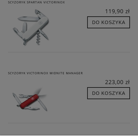
SCYZORYK SPARTAN VICTORINOX
119,90 zł
DO KOSZYKA
SCYZORYK VICTORINOX MIDNITE MANAGER
223,00 zł
DO KOSZYKA