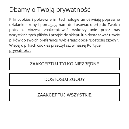
Twoja opinia:
Dbamy o Twoją prywatność
Pliki cookies i pokrewne im technologie umożliwiają poprawne
działanie strony i pomagają nam dostosować ofertę do Twoich
potrzeb. Możesz zaakceptować wykorzystanie przez nas
wszystkich tych plików i przejść do sklepu lub dostosować użycie
plików do swoich preferencji, wybierając opcję "Dostosuj zgody".
Więcej o plikach cookies przeczytasz w naszej Polityce
WYŚLIJ
prywatności.
ZAAKCEPTUJ TYLKO NIEZBĘDNE
DOSTOSUJ ZGODY
POMOC
ZAAKCEPTUJ WSZYSTKIE
MOJE KONTO
PŁATNOŚCI I DOSTAWA