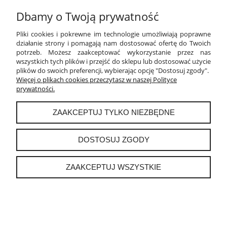
Dbamy o Twoją prywatność
Pliki cookies i pokrewne im technologie umożliwiają poprawne
działanie strony i pomagają nam dostosować ofertę do Twoich
potrzeb. Możesz zaakceptować wykorzystanie przez nas
wszystkich tych plików i przejść do sklepu lub dostosować użycie
WYŚLIJ
plików do swoich preferencji, wybierając opcję "Dostosuj zgody".
Więcej o plikach cookies przeczytasz w naszej Polityce
prywatności.
ZAAKCEPTUJ TYLKO NIEZBĘDNE
POMOC
DOSTOSUJ ZGODY
MOJE KONTO
ZAAKCEPTUJ WSZYSTKIE
PŁATNOŚCI I DOSTAWA
INFORMACJE