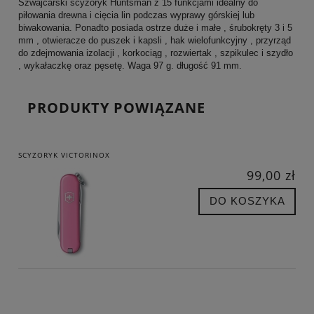
Szwajcarski scyzoryk Huntsman z 15 funkcjami idealny do
piłowania drewna i cięcia lin podczas wyprawy górskiej lub
biwakowania. Ponadto posiada ostrze duże i małe , śrubokręty 3 i 5
mm , otwieracze do puszek i kapsli , hak wielofunkcyjny , przyrząd
do zdejmowania izolacji , korkociąg , rozwiertak , szpikulec i szydło
, wykałaczkę oraz pęsetę. Waga 97 g. długość 91 mm.
PRODUKTY POWIĄZANE
SCYZORYK VICTORINOX
99,00 zł
DO KOSZYKA