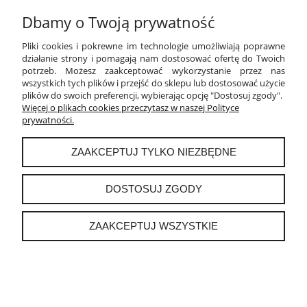
OPINIE O PRODUKCIE (0)
Dbamy o Twoją prywatność
Pliki cookies i pokrewne im technologie umożliwiają poprawne
działanie strony i pomagają nam dostosować ofertę do Twoich
Imię lub pseudonim:
potrzeb. Możesz zaakceptować wykorzystanie przez nas
wszystkich tych plików i przejść do sklepu lub dostosować użycie
plików do swoich preferencji, wybierając opcję "Dostosuj zgody".
Więcej o plikach cookies przeczytasz w naszej Polityce
Twoja opinia:
prywatności.
ZAAKCEPTUJ TYLKO NIEZBĘDNE
DOSTOSUJ ZGODY
WYŚLIJ
ZAAKCEPTUJ WSZYSTKIE
POMOC