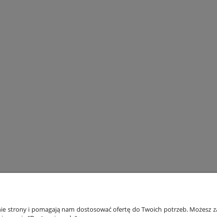
ONTO
PŁATNOŚCI I DOSTAWA
INF
anie strony i pomagają nam dostosować ofertę do Twoich potrzeb. Możesz za