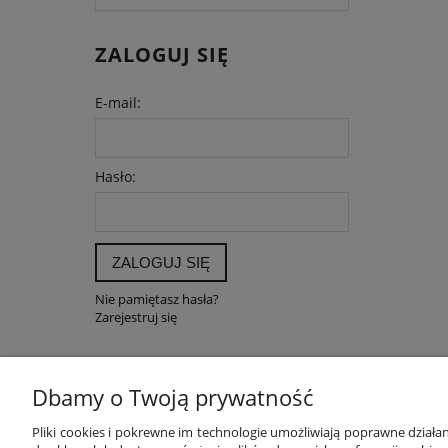
ZALOGUJ SIĘ
E-mail:
Hasło:
ZALOGUJ SIĘ
Nie pamiętasz hasła?
Zarejestruj się
Dbamy o Twoją prywatność
POMOC
MOJE K
Pliki cookies i pokrewne im technologie umożliwiają poprawne dział