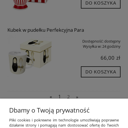
DO KOSZYKA
Kubek w pudełku Perfekcyjna Para
Dostępność:
dostępny
Wysyłka w:
24 godziny
66,00 zł
DO KOSZYKA
«
1
2
»
Dbamy o Twoją prywatność
POMOC
Pliki cookies i pokrewne im technologie umożliwiają poprawne
działanie strony i pomagają nam dostosować ofertę do Twoich