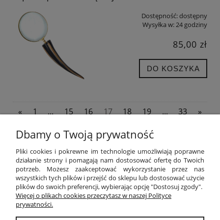
Dostępność:
dostępny
Wysyłka w:
24 godziny
85,00 zł
DO KOSZYKA
«
1
...
15
16
17
18
19
...
33
»
Dbamy o Twoją prywatność
POMOC
Pliki cookies i pokrewne im technologie umożliwiają poprawne
działanie strony i pomagają nam dostosować ofertę do Twoich
potrzeb. Możesz zaakceptować wykorzystanie przez nas
MOJE KONTO
wszystkich tych plików i przejść do sklepu lub dostosować użycie
plików do swoich preferencji, wybierając opcję "Dostosuj zgody".
PŁATNOŚCI I DOSTAWA
Więcej o plikach cookies przeczytasz w naszej Polityce
prywatności.