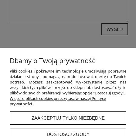
WYŚLIJ
Dbamy o Twoją prywatność
POMOC
Pliki cookies i pokrewne im technologie umożliwiają poprawne
działanie strony i pomagają nam dostosować ofertę do Twoich
potrzeb. Możesz zaakceptować wykorzystanie przez nas
MOJE KONTO
wszystkich tych plików i przejść do sklepu lub dostosować użycie
plików do swoich preferencji, wybierając opcję "Dostosuj zgody".
PŁATNOŚCI I DOSTAWA
Więcej o plikach cookies przeczytasz w naszej Polityce
prywatności.
INFORMACJE
ZAAKCEPTUJ TYLKO NIEZBĘDNE
O NAS
DOSTOSUJ ZGODY