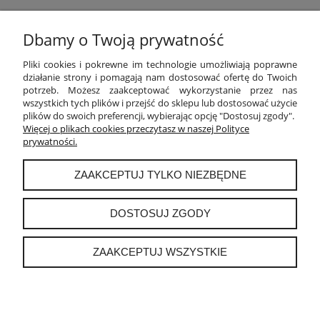
Dbamy o Twoją prywatność
POMOC
Pliki cookies i pokrewne im technologie umożliwiają poprawne
działanie strony i pomagają nam dostosować ofertę do Twoich
potrzeb. Możesz zaakceptować wykorzystanie przez nas
MOJE KONTO
wszystkich tych plików i przejść do sklepu lub dostosować użycie
plików do swoich preferencji, wybierając opcję "Dostosuj zgody".
PŁATNOŚCI I DOSTAWA
Więcej o plikach cookies przeczytasz w naszej Polityce
prywatności.
INFORMACJE
ZAAKCEPTUJ TYLKO NIEZBĘDNE
O NAS
DOSTOSUJ ZGODY
ZAAKCEPTUJ WSZYSTKIE
instagram
POKAŻ PEŁNĄ WERSJĘ STRONY