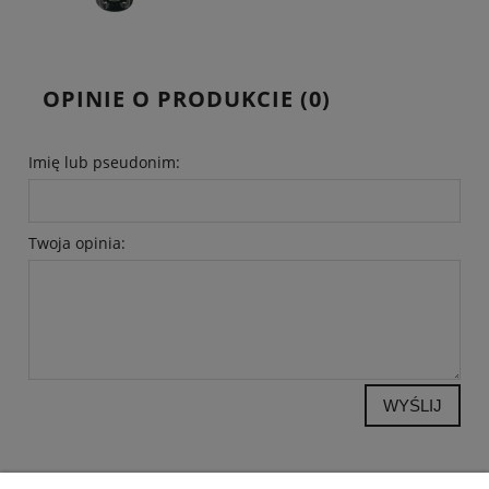
OPINIE O PRODUKCIE (0)
Imię lub pseudonim:
Twoja opinia:
WYŚLIJ