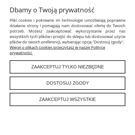
Dbamy o Twoją prywatność
PŁATNOŚCI I DOSTAWA
Pliki cookies i pokrewne im technologie umożliwiają poprawne
INFORMACJE
działanie strony i pomagają nam dostosować ofertę do Twoich
potrzeb. Możesz zaakceptować wykorzystanie przez nas
wszystkich tych plików i przejść do sklepu lub dostosować użycie
O NAS
plików do swoich preferencji, wybierając opcję "Dostosuj zgody".
Więcej o plikach cookies przeczytasz w naszej Polityce
prywatności.
instagram
ZAAKCEPTUJ TYLKO NIEZBĘDNE
POKAŻ PEŁNĄ WERSJĘ STRONY
DOSTOSUJ ZGODY
Sklep internetowy Shoper.pl
ZAAKCEPTUJ WSZYSTKIE