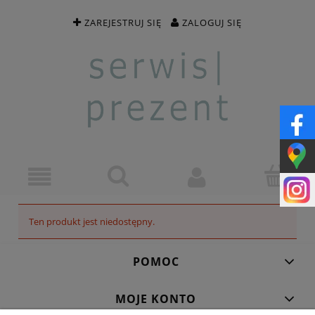
ZAREJESTRUJ SIĘ
ZALOGUJ SIĘ
Ten produkt jest niedostępny.
POMOC
MOJE KONTO